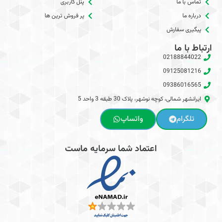
تماس با ما
پنل کاربری
درباره ما
پر فروش ترین ها
پیگیری سفارش
ارتباط با ما
02188844022
09125081216
09386016565
ایرانشهر شمالی، کوچه نوشهر، پلاک 30 طبقه 3 واحد 5
تلگرام
واتساپ
اعتماد شما سرمایه ماست