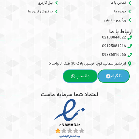
تماس با ما
پنل کاربری
درباره ما
پر فروش ترین ها
پیگیری سفارش
ارتباط با ما
02188844022
09125081216
09386016565
ایرانشهر شمالی، کوچه نوشهر، پلاک 30 طبقه 3 واحد 5
تلگرام
واتساپ
اعتماد شما سرمایه ماست