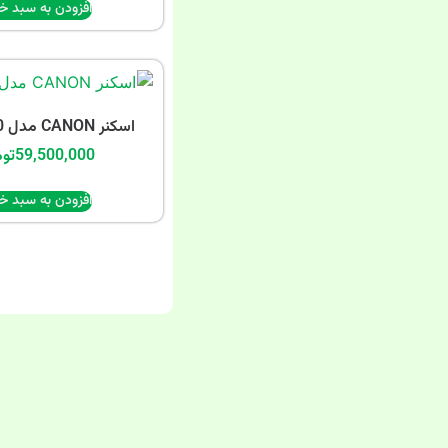
افزودن به سبد خر
اسکنر CANON مدل DR-C240
59,500,000
توم
افزودن به سبد خر