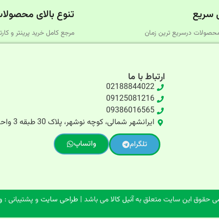
 سریع
تنوع بالای محصولا
حصولات درسریع‌ ترین زمان
مرجع کامل خرید پرینتر و کارتر
ارتباط با ما
02188844022
09125081216
09386016565
ایرانشهر شمالی، کوچه نوشهر، پلاک 30 طبقه 3 واحد 5
واتساپ
تلگرام
ی حقوق این سایت متعلق به
آنیل کالا
می باشد |
طراحی سایت
و پشتیبانی :
و