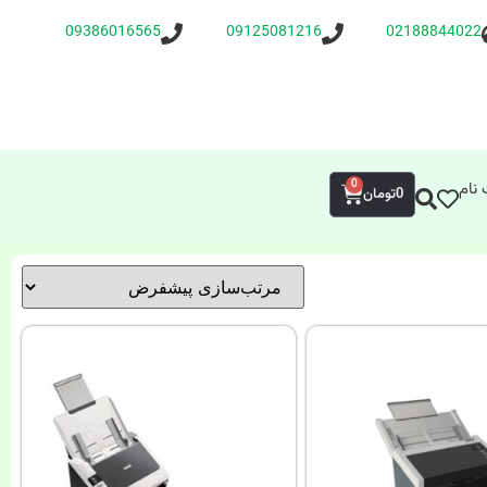
09386016565
09125081216
02188844022
0
 نام
0
تومان