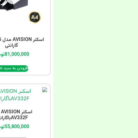
گارانتی
81,000,000
توم
افزودن به سبد خر
اس
AV332Fباگارانتی
55,800,000
توم