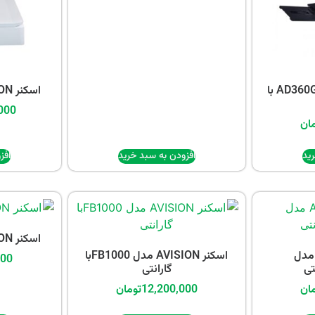
اسکنر AVISION مدل AD360G با
اسکنر AVISION مدل AD380F
000
ان
ید
افزودن به سبد خرید
افز
اسکنر CANON مدل DR-C225
کنر AVISION مدل
اسکنر AVISION مدل FB1000با
000
گارانتی
ان
12,200,000
تومان