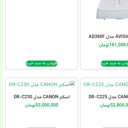
161,500,
تومان
ودن به سبد خرید
افزودن به سبد خرید
اسکنر CANON مدل DR-C230
52,800,
تومان
53,000,000
تومان