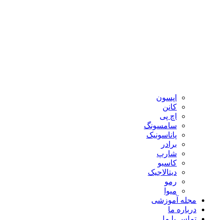
اپسون
کانن
اچ پی
سامسونگ
پاناسونیک
برادر
شارپ
کاسیو
دیتالاجیک
رمو
میوا
مجله آموزشی
درباره ما
تماس با ما