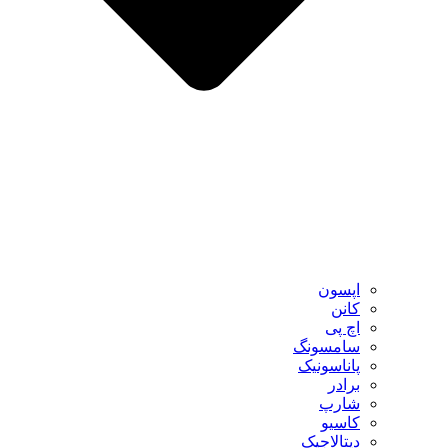
اپسون
کانن
اچ پی
سامسونگ
پاناسونیک
برادر
شارپ
کاسیو
دیتالاجیک