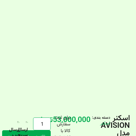
اسکنر
برای ثبت
53,000,000
تومان
دسته بندی:
AVISION
اسکنر
سفارش
ارسال
ارسال
مدل
کالا با
سریع
درب