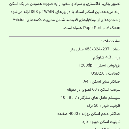
تصویر رنگی، خاکستری و سیاه و سفید را به صورت همزمان در یک اسکن
ارائه می‌دهد.این اسکنر اسناد با درایور‌‌های TWAIN و ISIS ارائه می‌شود
و مجموعه‌ای از نرم‌افزار‌‌های قدرتمند شامل مدیریت دکمه‌‌های Avision
،AvScan و PaperPort همراه است.
مشخصات :
ابعاد : 453x324x237 میلی متر
وزن : 4.3 کیلوگرم
رزولوشن اسکن : 1200dpi
اتصالات : USB2.0
حداکثر سایز اسکن : A4
سرعت اسکن : 60 تصویر در دقیقه
سیستم عامل های سازگار : 7 ، 8 ، 10
ظرفیت فیدر : 50 برگ
حداکثر حجم اسکن روزانه : 4000 صفحه
قابلیت اسکن دورو : دارد