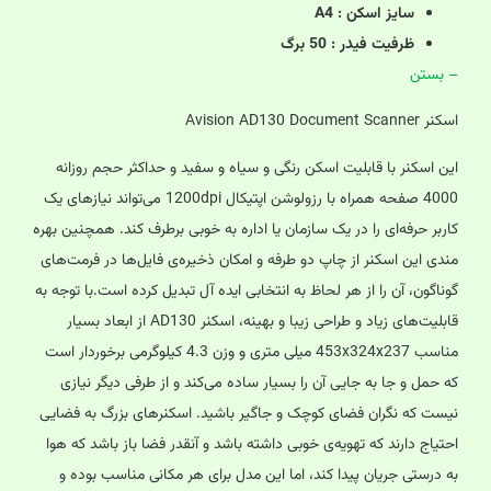
سایز اسکن : A4
ظرفیت فیدر : 50 برگ
– بستن
اسکنر Avision AD130 Document Scanner
این اسکنر با قابلیت اسکن رنگی و سیاه و سفید و حداکثر حجم روزانه
4000 صفحه همراه با رزولوشن اپتیکال 1200dpi می‌تواند نیازهای یک
کاربر حرفه‌ای را در یک سازمان یا اداره به خوبی برطرف کند. همچنین بهره
مندی این اسکنر از چاپ دو طرفه و امکان ذخیره‌ی فایل‌ها در فرمت‌های
گوناگون، آن را از هر لحاظ به انتخابی ایده آل تبدیل کرده است.با توجه به
قابلیت‌های زیاد و طراحی زیبا و بهینه، اسکنر AD130 از ابعاد بسیار
مناسب 453x324x237 میلی متری و وزن 4.3 کیلوگرمی برخوردار است
که حمل و جا به جایی آن را بسیار ساده می‌کند و از طرفی دیگر نیازی
نیست که نگران فضای کوچک و جاگیر باشید. اسکنر‌های بزرگ به فضایی
احتیاج دارند که تهویه‌ی خوبی داشته باشد و آنقدر فضا باز باشد که هوا
به درستی جریان پیدا کند، اما این مدل برای هر مکانی مناسب بوده و