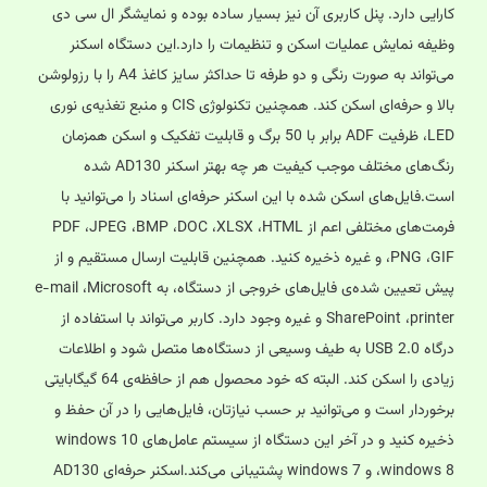
کارایی دارد. پنل کاربری آن نیز بسیار ساده بوده و نمایشگر ال سی دی
وظیفه نمایش عملیات اسکن و تنظیمات را دارد.این دستگاه اسکنر
می‌تواند به صورت رنگی و دو طرفه تا حداکثر سایز کاغذ A4 را با رزولوشن
بالا و حرفه‌ای اسکن کند. همچنین تکنولوژی CIS و منبع تغذیه‌ی نوری
LED، ظرفیت ADF برابر با 50 برگ و قابلیت تفکیک و اسکن همزمان
رنگ‌های مختلف موجب کیفیت هر چه بهتر اسکنر AD130 شده
است.فایل‌های اسکن شده با این اسکنر حرفه‌ای اسناد را می‌توانید با
فرمت‌های مختلفی اعم از PDF ،JPEG ،BMP ،DOC ،XLSX ،HTML
،PNG ،GIF و غیره ذخیره کنید. همچنین قابلیت ارسال مستقیم و از
پیش تعیین شده‌ی فایل‌های خروجی از دستگاه، به e-mail ،Microsoft
SharePoint ،printer و غیره وجود دارد. کاربر می‌تواند با استفاده از
درگاه‌ USB 2.0 به طیف وسیعی از دستگاه‌ها متصل شود و اطلاعات
زیادی را اسکن کند. البته که خود محصول هم از حافظه‌ی 64 گیگابایتی
برخوردار است و می‌توانید بر حسب نیازتان، فایل‌هایی را در آن حفظ و
ذخیره کنید و در آخر این دستگاه از سیستم عامل‌های windows 10
،windows 8 و windows 7 پشتیبانی می‌کند.اسکنر حرفه‌ای AD130