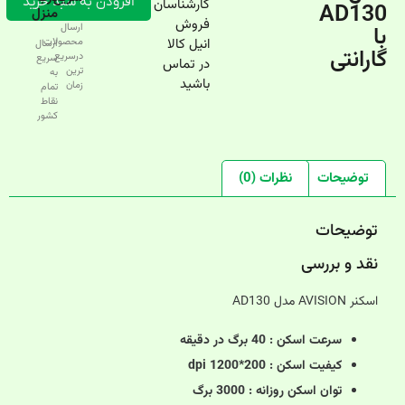
افزودن به سبد خرید
کارشناسان
AD130
منزل
فروش
با
ارسال
انیل کالا
محصولات
ارسال
گارانتی
درسریع‌
سریع
در تماس
ترین
به
باشید
زمان
تمام
نقاط
کشور
توضیحات
نظرات (0)
توضیحات
نقد و بررسی
اسکنر AVISION مدل AD130
سرعت اسکن : 40 برگ در دقیقه
کیفیت اسکن : 200*1200 dpi
توان اسکن روزانه : 3000 برگ