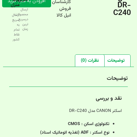
افزودن به سبد خرید
کارشناسان
DR-
منزل
فروش
C240
ارسال
انیل کالا
محصولات
ارسال
درسریع‌
سریع
ترین
به
زمان
تمام
نقاط
کشور
توضیحات
نظرات (0)
توضیحات
نقد و بررسی
اسکنر CANON مدل DR-C240
تکنولوژی اسکن : CMOS
نوع اسکنر : ADF (تغذیه اتوماتیک اسناد)