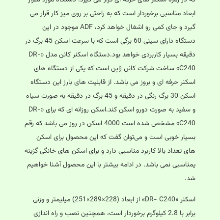
که در زمره اسکنر های حرفه ای قرار می گیرد. دستگاه مورد نظراز
ابعاد مناسبی برخوردار است که به راحتی بر روی میز کار قرار می
گیرد و جای کمی رو اشغال خواهد کرد، ADF موجود در این
دستگاه دارای سینی 60 برگی است که با سرعت اسکن 45 برگ در
دقیقه بسیار کاربردی خواهد بود.دستگاه اسکنر کانن مدل «DR-
C240» ساخت شرکت کانن ژاپن است که یکی از دستگاه های
اسکنر حرفه ای و بروز می باشد. از قابلیت های بارز این دستگاه
اسکن 30 برگ رنگی در دقیقه و 45 برگ در دقیقه به‌ صورت سیاه‌
و سفید به‌ صورت دورو اسکن کند.اسکن روزانه ای که برای «DR-
C240» مشخص شده است 4000 اسکن در روز می باشد که رقم
بسیار خوبی است و می‌توان گفت که این محصول برای اسکن
های تعداد بالا کاربرد مناسبی دارد و برای اسکن های خانگی گزینه
یمناسبی نمی باشد. در ادامه بیشتر با این محصول آشنا خواهیم
شد.
اسکنر «DR- C240» از ابعاد (228×289×251) میلیمتر و وزنی
برابر با 2.8 کیلوگرم برخوردار است، همچنین نصب و راه اندازی