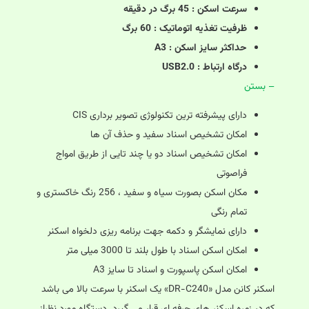
سرعت اسکن : 45 برگ در دقیقه
ظرفیت تغذیه اتوماتیک : 60 برگ
حداکثر سایز اسکن : A3
درگاه ارتباط : USB2.0
– بستن
دارای پیشرفته ترین تکنولوژی تصویر برداری CIS
امکان تشخیص اسناد سفید و حذف آن ها
امکان تشخیص اسناد دو یا چند تایی از طریق امواج
فراصوتی
مکان اسکن بصورت سیاه و سفید ، 256 رنگ خاکستری و
تمام رنگی
دارای نمایشگر و دکمه جهت برنامه ریزی دلخواه اسکنر
امکان اسکن اسناد با طول بلند تا 3000 میلی متر
امکان اسکن پاسپورت و اسناد تا سایز A3
اسکنر کانن مدل «DR-C240» یک اسکنر با سرعت بالا می باشد