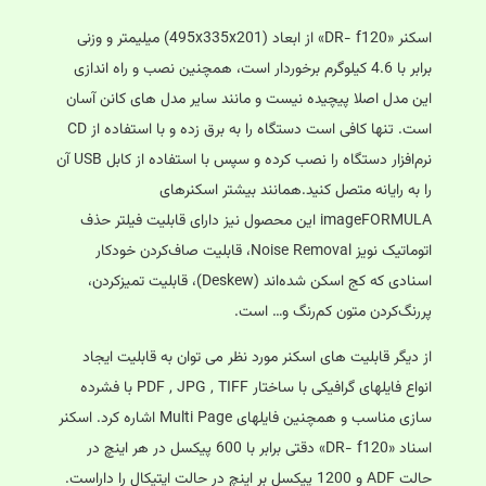
اسکنر «DR- f120» از ابعاد (495x335x201) میلیمتر و وزنی
برابر با 4.6 کیلوگرم برخوردار است، همچنین نصب و راه اندازی
این مدل اصلا پیچیده نیست و مانند سایر مدل های کانن آسان
است. تنها کافی است دستگاه را به برق زده و با استفاده از CD
نرم‌افزار دستگاه را نصب کرده و سپس با استفاده از کابل USB آن
را به رایانه متصل کنید.همانند بیشتر اسکنرهای
imageFORMULA این محصول نیز دارای قابلیت فیلتر حذف
اتوماتیک نویز Noise Removal، قابلیت صاف‌کردن خودکار
اسنادی که کج اسکن شده‌اند (Deskew)، قابلیت تمیزکردن،
پررنگ‌کردن متون کم‌رنگ و… است.
از دیگر قابلیت های اسکنر مورد نظر می توان به قابلیت ایجاد
انواع فایلهای گرافیکی با ساختار PDF , JPG , TIFF با فشرده
سازی مناسب و همچنین فایلهای Multi Page اشاره کرد. اسکنر
اسناد «DR- f120» دقتی برابر با 600 پیکسل در هر اینچ در
حالت ADF و 1200 پیکسل بر اینچ در حالت اپتیکال را داراست.