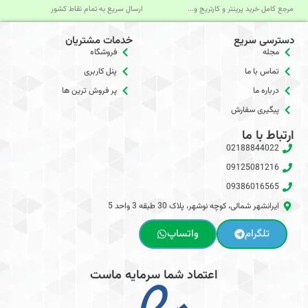
مرجع کامل خرید پرینتر و کارتریج و...
ارسال سریع به تمام نقاط کشور
دسترسی سریع
خدمات مشتریان
مجله
فروشگاه
تماس با ما
پنل کاربری
درباره ما
پر فروش ترین ها
پیگیری سفارش
ارتباط با ما
02188844022
09125081216
09386016565
ایرانشهر شمالی، کوچه نوشهر، پلاک 30 طبقه 3 واحد 5
تلگرام
واتساپ
اعتماد شما سرمایه ماست