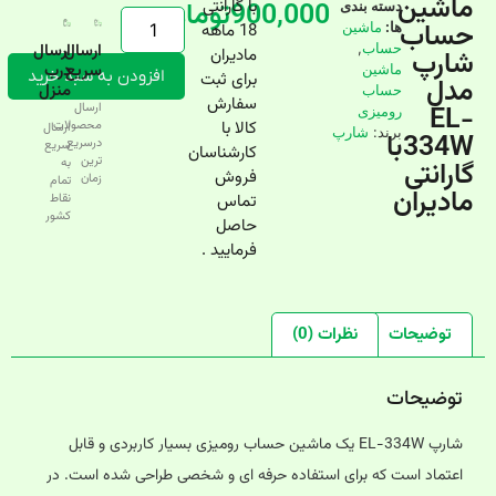
ماشین
900,000
با گارانتی
تومان
دسته بندی
حساب
ها:
ماشین
18 ماهه
حساب
,
ارسال
ارسال
شارپ
مادیران
سریع
درب
ماشین
افزودن به سبد خرید
برای ثبت
مدل
منزل
حساب
سفارش
EL-
ارسال
رومیزی
کالا با
محصولات
ارسال
برند:
شارپ
334Wبا
درسریع‌
سریع
کارشناسان
ترین
گارانتی
به
فروش
زمان
تمام
مادیران
تماس
نقاط
کشور
حاصل
فرمایید .
توضیحات
نظرات (0)
توضیحات
شارپ EL-334W یک ماشین حساب رومیزی بسیار کاربردی و قابل
اعتماد است که برای استفاده حرفه ای و شخصی طراحی شده است. در