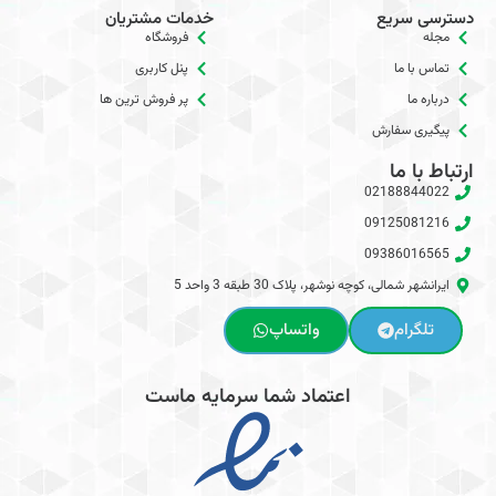
دسترسی سریع
خدمات مشتریان
مجله
فروشگاه
تماس با ما
پنل کاربری
درباره ما
پر فروش ترین ها
پیگیری سفارش
ارتباط با ما
02188844022
09125081216
09386016565
ایرانشهر شمالی، کوچه نوشهر، پلاک 30 طبقه 3 واحد 5
تلگرام
واتساپ
اعتماد شما سرمایه ماست