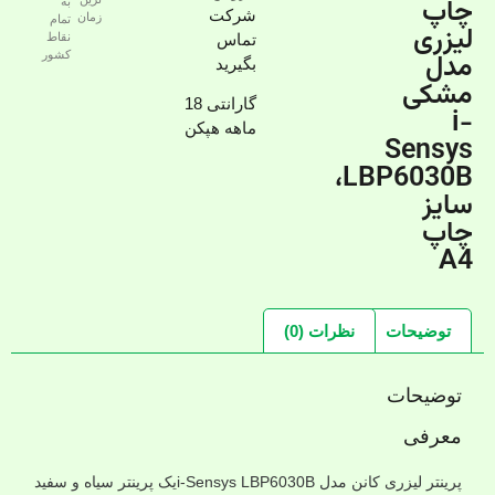
چاپ
به
شرکت
زمان
تمام
لیزری
تماس
نقاط
مدل
کشور
بگیرید
مشکی
گارانتی 18
i-
ماهه هپکن
Sensys
LBP6030B،
سایز
چاپ
A4
توضیحات
نظرات (0)
توضیحات
معرفی
پرینتر لیزری کانن مدل i-Sensys LBP6030Bیک پرینتر سیاه و سفید