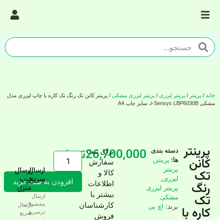
خانه
/
پرینتر
/
پرینتر لیزری
/
پرینتر لیزری مشکی
/ پرینتر کانن تک رنگ تک کاره با چاپ لیزری مدل
مشکی i-Sensys LBP6030B، سایز چاپ A4
پرینتر
26,700,000
تومان
دسته بندی
برای ثبت
کانن
ها:
پرینتر
,
سفارش
پرینتر
ارسال
ارسال
تک
کالا و
سریع
درب
لیزری
,
افزودن به سبد خرید
رنگ
اطلاعات
منزل
پرینتر لیزری
بیشتر با
تک
مشکی
ارسال
کارشناسان
محصولات
ارسال
برند:
اچ پی
کاره با
درسریع‌
سریع
فروش
ترین