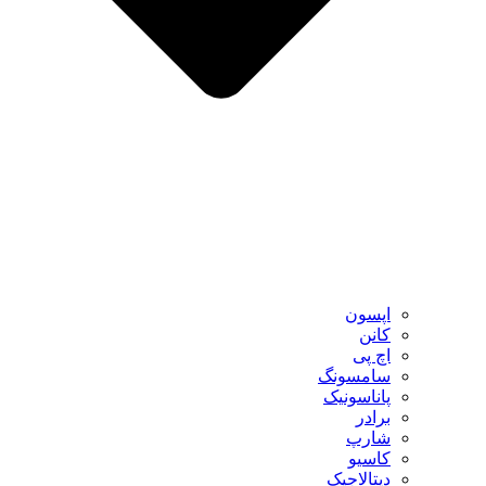
اپسون
کانن
اچ پی
سامسونگ
پاناسونیک
برادر
شارپ
کاسیو
دیتالاجیک