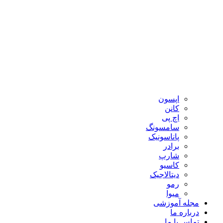
اپسون
کانن
اچ پی
سامسونگ
پاناسونیک
برادر
شارپ
کاسیو
دیتالاجیک
رمو
میوا
مجله آموزشی
درباره ما
تماس با ما