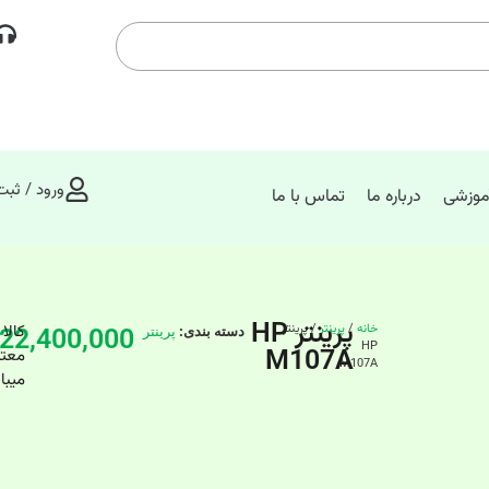
ورود / ثبت
موزشی
درباره ما
تماس با ما
پرینتر HP
خانه
/
پرینتر
/ پرینتر
22,400,000
کالا 
دسته بندی:
پرینتر
HP
M107A
M107A
میبا