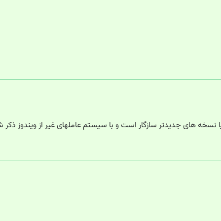
رینتر جهت کار با کامپیوترهای فقط با سیستم عامل ویندوز 7 و یا نسخه های جدیدتر سازگار است و با سیستم