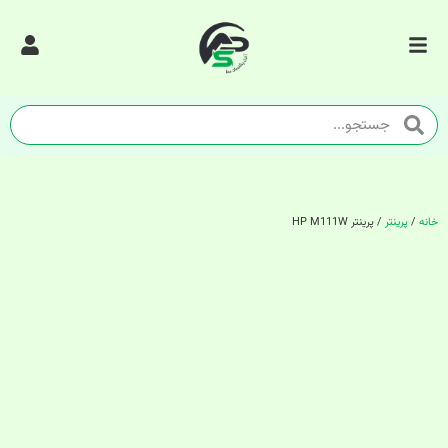
خانه
/
پرینتر
/ پرینتر HP M111W