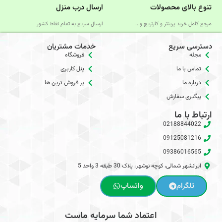
تنوع بالای محصولات
ارسال درب منزل
مرجع کامل خرید پرینتر و کارتریج و...
ارسال سریع به تمام نقاط کشور
دسترسی سریع
خدمات مشتریان
مجله
فروشگاه
تماس با ما
پنل کاربری
درباره ما
پر فروش ترین ها
پیگیری سفارش
ارتباط با ما
02188844022
09125081216
09386016565
ایرانشهر شمالی، کوچه نوشهر، پلاک 30 طبقه 3 واحد 5
تلگرام
واتساپ
اعتماد شما سرمایه ماست