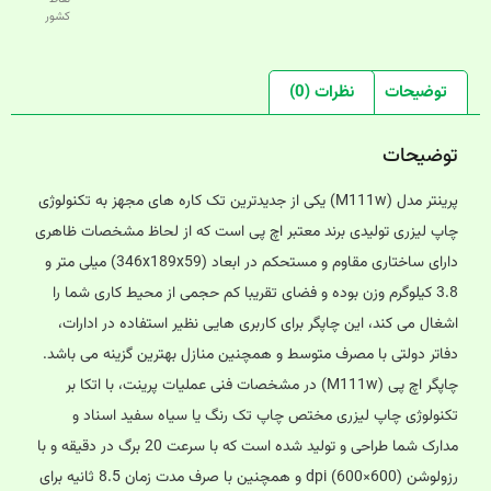
کشور
توضیحات
نظرات (0)
توضیحات
پرینتر مدل (M111w) یکی از جدیدترین تک کاره های مجهز به تکنولوژی
چاپ لیزری تولیدی برند معتبر اچ پی است که از لحاظ مشخصات ظاهری
دارای ساختاری مقاوم و مستحکم در ابعاد (346x189x59) میلی متر و
3.8 کیلوگرم وزن بوده و فضای تقریبا کم حجمی از محیط کاری شما را
اشغال می کند، این چاپگر برای کاربری هایی نظیر استفاده در ادارات،
دفاتر دولتی با مصرف متوسط و همچنین منازل بهترین گزینه می باشد.
چاپگر اچ پی (M111w) در مشخصات فنی عملیات پرینت، با اتکا بر
تکنولوژی چاپ لیزری مختص چاپ تک رنگ یا سیاه سفید اسناد و
مدارک شما طراحی و تولید شده است که با سرعت 20 برگ در دقیقه و با
رزولوشن (600×600) dpi و همچنین با صرف مدت زمان 8.5 ثانیه برای