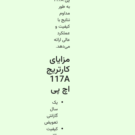
پی 117A
به طور
مداوم
نتایج با
کیفیت و
عملکرد
عالی ارائه
می‌دهد.
مزایای
کارتریج
117A
اچ پی
یک
سال
گارانتی
تعویض
کیفیت