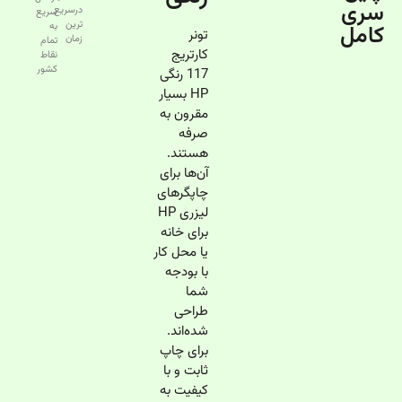
سری
درسریع‌
سریع
ترین
کامل
به
تونر
زمان
تمام
کارتریج
نقاط
کشور
117 رنگی
HP بسیار
مقرون به
صرفه
هستند.
آن‌ها برای
چاپگرهای
لیزری HP
برای خانه
یا محل کار
با بودجه
شما
طراحی
شده‌اند.
برای چاپ
ثابت و با
کیفیت به