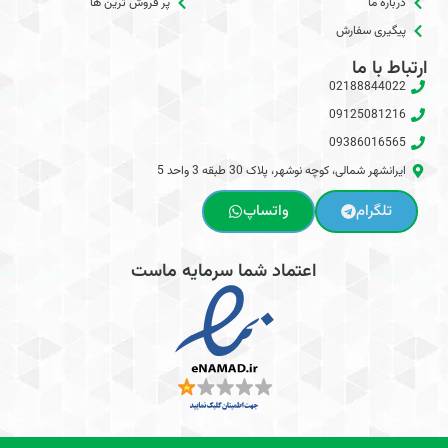
درباره ما
پر فروش ترین ها
پیگیری سفارش
ارتباط با ما
02188844022
09125081216
09386016565
ایرانشهر شمالی، کوچه نوشهر، پلاک 30 طبقه 3 واحد 5
تلگرام
واتساپ
اعتماد شما سرمایه ماست