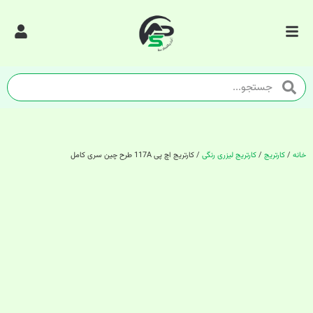
خانه
/
کارتریج
/
کارتریج لیزری رنگی
/ کارتریج اچ پی 117A طرح چین سری کامل