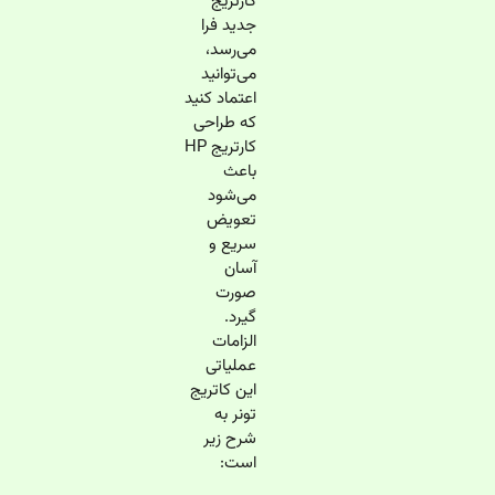
کارتریج
جدید فرا
می‌رسد،
می‌توانید
اعتماد کنید
که طراحی
کارتریج HP
باعث
می‌شود
تعویض
سریع و
آسان
صورت
گیرد.
الزامات
عملیاتی
این کاتریج
تونر به
شرح زیر
است: