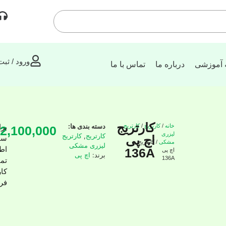
ورود / ثبت
 آموزشی
درباره ما
تماس با ما
کارتریج
دسته بندی ها:
خانه
/
کارتریج
/
کارتریج
برا
2,100,000
لیزری
کارتریج
,
کارتریج
اچ پی
سف
مشکی
/ کارتریج
لیزری مشکی
اط
136A
اچ پی
برند:
اچ پی
136A
تما
کا
فر