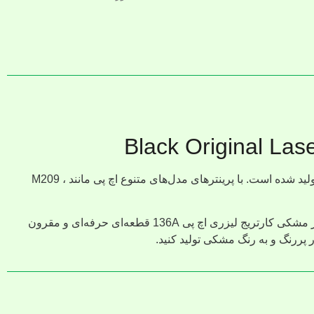
یکی از با کیفیت‌ترین محصولات مواد مصرفی برند HP کارتریج اچ پی 136A می‌باشد. این مدل کاتریج برای استفاده در پرینترهای لیزری تولید شده است. با پرینترهای مدل‌های متنوع اچ پی مانند M209 ،
با بسته بندی دقیق ما، می‌توانید اطمینان داشته باشید که کارتریج شما سالم به دستتان خواهد رسید و آماده ارائه نتایج درخشان است. تونر مشکی کارتریج لیزری اچ پی 136A قطعه‌ای حرفه‌ای و مقرون
 پررنگ و به رنگ مشکی تولید کنید.