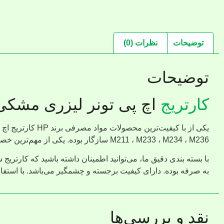
توضیحات
نظرات (0)
توضیحات
کارتریج
اچ پی تونر لیزری مشکی k Original LaserJet Toner Cartridge HP 136A
M211 ، M233 ، M234 ، M236 سازگار بوده. یکی از مهم‌ترین خصوصیات آن عملکرد عالی این کاتریج به ظرفیت 1150 برگ می‌باشد.
به صرفه بوده. دارای کیفیت برجسته و چشمگیر می‌باشد. با استفاده
نقد و بررسی‌ها