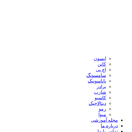
اپسون
کانن
اچ پی
سامسونگ
پاناسونیک
برادر
شارپ
کاسیو
دیتالاجیک
رمو
میوا
مجله آموزشی
درباره ما
تماس با ما