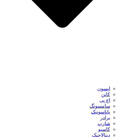
اپسون
کانن
اچ پی
سامسونگ
پاناسونیک
برادر
شارپ
کاسیو
دیتالاجیک